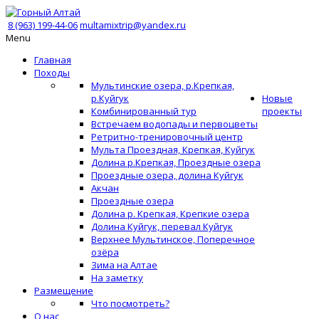
8 (963) 199-44-06
multamixtrip@yandex.ru
Menu
Главная
Походы
Мультинские озера, р.Крепкая,
р.Куйгук
Новые
Комбинированный тур
проекты
Встречаем водопады и первоцветы
Ретритно-тренировочный центр
Мульта Проездная, Крепкая, Куйгук
Долина р.Крепкая, Проездные озера
Проездные озера, долина Куйгук
Акчан
Проездные озера
Долина р. Крепкая, Крепкие озера
Долина Куйгук, перевал Куйгук
Верхнее Мультинское, Поперечное
озёра
Зима на Алтае
На заметку
Размещение
Что посмотреть?
О нас