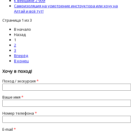
К вершине 2 909!
Самоизоляция на усмотрение инструктора или хочу на
Алтай и всё тут!
Страница 1 из 3
В начало
Назад
1
2
3
Вперёд
В конец
Хочу в поход!
Поход / экскурсия
*
Ваше имя
*
Номер телефона
*
E-mail
*