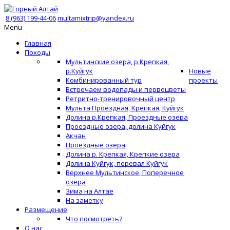
8 (963) 199-44-06
multamixtrip@yandex.ru
Menu
Главная
Походы
Мультинские озера, р.Крепкая,
р.Куйгук
Новые
Комбинированный тур
проекты
Встречаем водопады и первоцветы
Ретритно-тренировочный центр
Мульта Проездная, Крепкая, Куйгук
Долина р.Крепкая, Проездные озера
Проездные озера, долина Куйгук
Акчан
Проездные озера
Долина р. Крепкая, Крепкие озера
Долина Куйгук, перевал Куйгук
Верхнее Мультинское, Поперечное
озёра
Зима на Алтае
На заметку
Размещение
Что посмотреть?
О нас