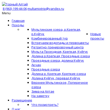
8 (963) 199-44-06
multamixtrip@yandex.ru
Menu
Главная
Походы
Мультинские озера, р.Крепкая,
р.Куйгук
Новые
Комбинированный тур
проекты
Встречаем водопады и первоцветы
Ретритно-тренировочный центр
Мульта Проездная, Крепкая, Куйгук
Долина р.Крепкая, Проездные озера
Проездные озера, долина Куйгук
Акчан
Проездные озера
Долина р. Крепкая, Крепкие озера
Долина Куйгук, перевал Куйгук
Верхнее Мультинское, Поперечное
озёра
Зима на Алтае
На заметку
Размещение
Что посмотреть?
О нас