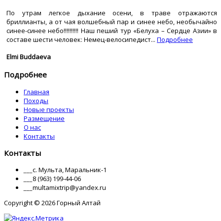
По утрам легкое дыхание осени, в траве отражаются
бриллианты, а от чая волшебный пар и синее небо, необычайно
синее-синее небо!!!!!!!!!! Наш пеший тур «Белуха – Сердце Азии» в
составе шести человек: Немец-велосипедист...
Подробнее
Elmi Buddaeva
Подробнее
Главная
Походы
Новые проекты
Размещение
О нас
Контакты
Контакты
___
с. Мульта, Маральник-1
___
8 (963) 199-44-06
___
multamixtrip@yandex.ru
Copyright © 2026 Горный Алтай