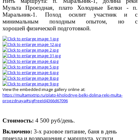
Нить маршрута: п. Маральник-1, долина реки
Мульта Проездная, плато Холодные Белки - п.
Маральник-1. Поход осилит участник и с
минимальным походным опытом, но с
хорошей физической подготовкой.
View the embedded image gallery online at:
https://multamixtrip.ru/plato-kholodnye-belki-dolina-reki-multa-
proezdnaya#sigFreeId4366d67096
Стоимость:
4 500 руб/день.
Включено:
3-х разовое питание, баня в день
приезда и возвращения с маршрута, услуги