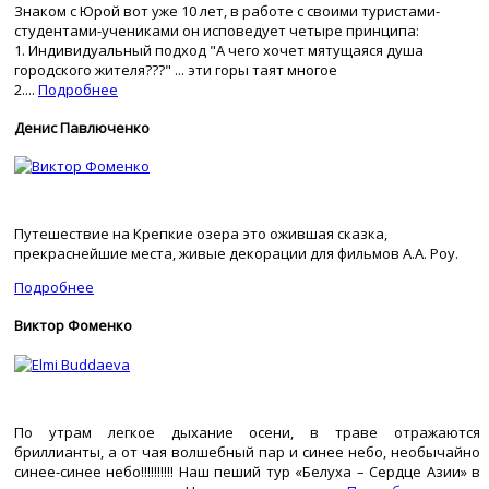
Знаком с Юрой вот уже 10 лет, в работе с своими туристами-
студентами-учениками он исповедует четыре принципа:
1. Индивидуальный подход "А чего хочет мятущаяся душа
городского жителя???" ... эти горы таят многое
2....
Подробнее
Денис Павлюченко
Путешествие на Крепкие озера это ожившая сказка,
прекраснейшие места, живые декорации для фильмов А.А. Роу.
Подробнее
Виктор Фоменко
По утрам легкое дыхание осени, в траве отражаются
бриллианты, а от чая волшебный пар и синее небо, необычайно
синее-синее небо!!!!!!!!!! Наш пеший тур «Белуха – Сердце Азии» в