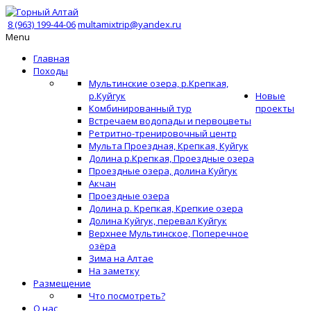
8 (963) 199-44-06
multamixtrip@yandex.ru
Menu
Главная
Походы
Мультинские озера, р.Крепкая,
р.Куйгук
Новые
Комбинированный тур
проекты
Встречаем водопады и первоцветы
Ретритно-тренировочный центр
Мульта Проездная, Крепкая, Куйгук
Долина р.Крепкая, Проездные озера
Проездные озера, долина Куйгук
Акчан
Проездные озера
Долина р. Крепкая, Крепкие озера
Долина Куйгук, перевал Куйгук
Верхнее Мультинское, Поперечное
озёра
Зима на Алтае
На заметку
Размещение
Что посмотреть?
О нас